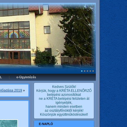
L
e-Ügyintézés
Kedves Szülők!
 előadása 2019
»
Kérjük, hogy a KRÉTA ELLENŐRZŐ
belépési azonosítókat
ne a KRÉTA belépési felületen át
igényeljék,
hanem minden esetben
az osztályfőnöktől kérjék!
Köszönjük együttműködésüket!
E-NAPLÓ