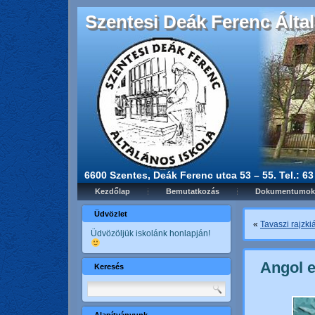
Szentesi Deák Ferenc Által
6600 Szentes, Deák Ferenc utca 53 – 55. Tel.: 6
Kezdőlap
Bemutatkozás
Dokumentumok
Üdvözlet
«
Tavaszi rajzkiá
Üdvözöljük iskolánk honlapján!
Angol e
Keresés