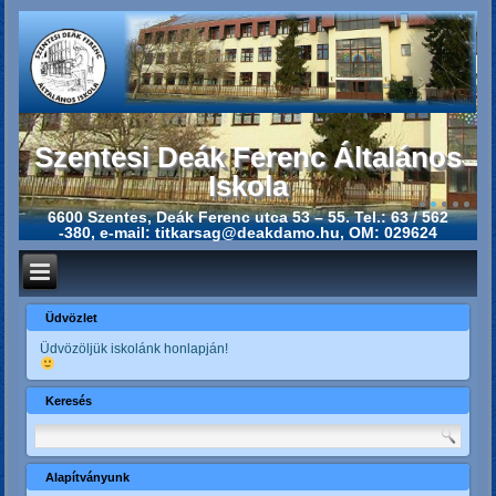
Szentesi Deák Ferenc Általános
Iskola
6600 Szentes, Deák Ferenc utca 53 – 55. Tel.: 63 / 562
-380, e-mail: titkarsag@deakdamo.hu, OM: 029624
Üdvözlet
Üdvözöljük iskolánk honlapján!
Keresés
Alapítványunk