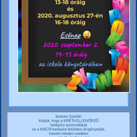
Kedves Szülők!
Kérjük, hogy a KRÉTA ELLENŐRZŐ
belépési azonosítókat
ne a KRÉTA belépési felületen át igényeljék,
hanem minden esetben