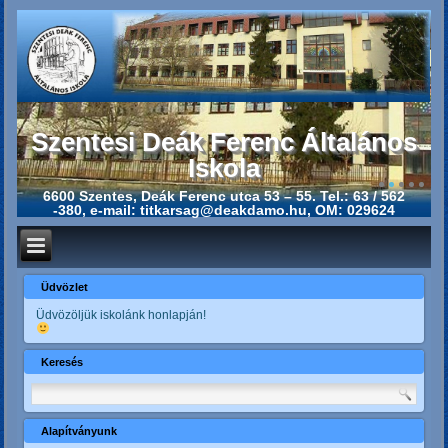
Szentesi Deák Ferenc Általános
Iskola
6600 Szentes, Deák Ferenc utca 53 – 55. Tel.: 63 / 562
-380, e-mail: titkarsag@deakdamo.hu, OM: 029624
Üdvözlet
Üdvözöljük iskolánk honlapján!
Keresés
Alapítványunk