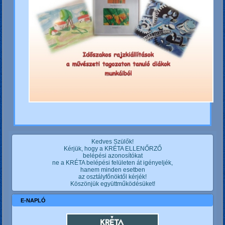
Kedves Szülők!
Kérjük, hogy a KRÉTA ELLENŐRZŐ
belépési azonosítókat
ne a KRÉTA belépési felületen át igényeljék,
hanem minden esetben
az osztályfőnöktől kérjék!
Köszönjük együttműködésüket!
E-NAPLÓ