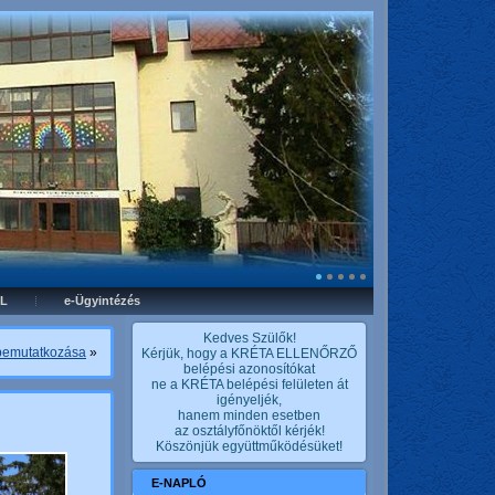
L
e-Ügyintézés
Kedves Szülők!
 bemutatkozása
»
Kérjük, hogy a KRÉTA ELLENŐRZŐ
belépési azonosítókat
ne a KRÉTA belépési felületen át
igényeljék,
hanem minden esetben
az osztályfőnöktől kérjék!
Köszönjük együttműködésüket!
E-NAPLÓ