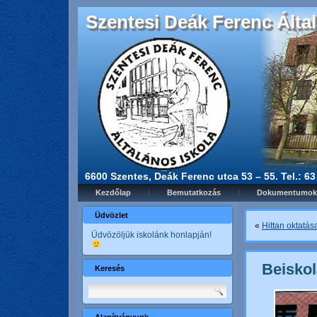
Szentesi Deák Ferenc Által
6600 Szentes, Deák Ferenc utca 53 – 55. Tel.: 6
Kezdőlap
Bemutatkozás
Dokumentumok
Üdvözlet
«
Hittan oktatás
Üdvözöljük iskolánk honlapján!
Beiskol
Keresés