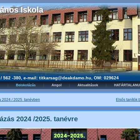
ános Iskola
3 / 562 -380, e-mail: titkarsag@deakdamo.hu, OM: 029624
Beiskolázás
Angol
Aktualitások
HATÁRTALANU
a 2024 / 2025. tanévben
Elsős tanítók
ázás 2024 /2025. tanévre