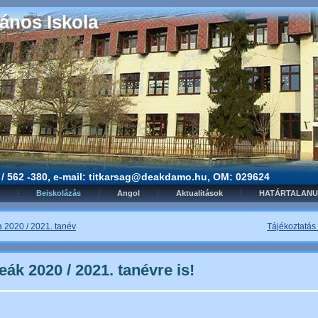
ános Iskola
3 / 562 -380, e-mail: titkarsag@deakdamo.hu, OM: 029624
Beiskolázás
Angol
Aktualitások
HATÁRTALANU
a 2020 / 2021. tanév
Tájékoztatás
eák 2020 / 2021. tanévre is!