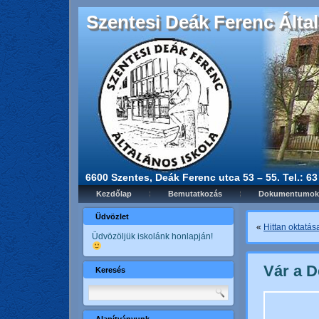
Szentesi Deák Ferenc Által
6600 Szentes, Deák Ferenc utca 53 – 55. Tel.: 6
Kezdőlap
Bemutatkozás
Dokumentumok
Üdvözlet
«
Hittan oktatás
Üdvözöljük iskolánk honlapján!
Vár a D
Keresés