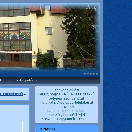
L
e-Ügyintézés
Kedves Szülők!
 koronavírusról
»
Kérjük, hogy a KRÉTA ELLENŐRZŐ
belépési azonosítókat
ne a KRÉTA belépési felületen át
igényeljék,
hanem minden esetben
az osztályfőnöktől kérjék!
Köszönjük együttműködésüket!
E-NAPLÓ