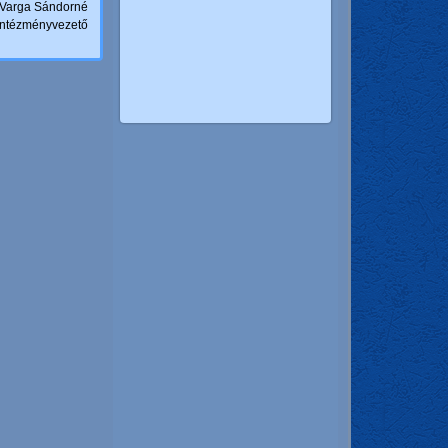
Varga Sándorné
intézményvezető