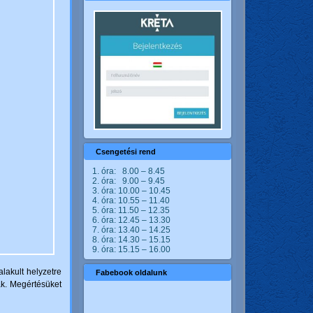
Csengetési rend
1. óra: 8.00 – 8.45
2. óra: 9.00 – 9.45
3. óra: 10.00 – 10.45
4. óra: 10.55 – 11.40
5. óra: 11.50 – 12.35
6. óra: 12.45 – 13.30
7. óra: 13.40 – 14.25
8. óra: 14.30 – 15.15
9. óra: 15.15 – 16.00
lakult helyzetre
Fabebook oldalunk
ak. Megértésüket