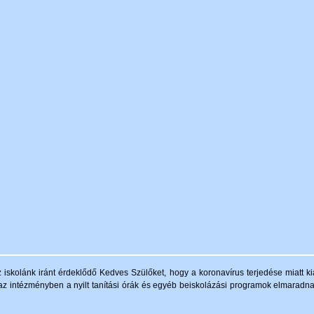
 iskolánk iránt érdeklődő Kedves Szülőket, hogy a koronavírus terjedése miatt kia
l, az intézményben a nyilt tanítási órák és egyéb beiskolázási programok elmaradn