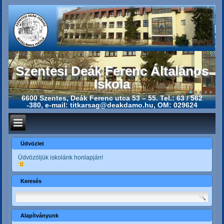
Szentesi Deák Ferenc Általános
Iskola
6600 Szentes, Deák Ferenc utca 53 – 55. Tel.: 63 / 562
-380, e-mail: titkarsag@deakdamo.hu, OM: 029624
Üdvözlet
Üdvözöljük iskolánk honlapján!
Keresés
Alapítványunk