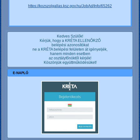
https://kozszolgallas.ksz.gov.hu/JobAd/Info/65262
Kedves Szülők!
Kérjük, hogy a KRÉTA ELLENŐRZŐ
belépési azonosítókat
ne a KRÉTA belépési felületen át igényeljék,
hanem minden esetben
az osztályfőnöktől kérjék!
Köszönjük együttműködésüket!
E-NAPLÓ