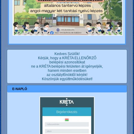
Kedves Szülők!
Kérjük, hogy a KRÉTA ELLENŐRZŐ
belépési azonosítókat
ne a KRÉTA belépési felületen át igényeljék,
hanem minden esetben
az osztályfőnöktől kérjék!
Köszönjük együttműködésüket!
E-NAPLÓ