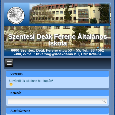
Szentesi Deák Ferenc Általános
Iskola
6600 Szentes, Deák Ferenc utca 53 – 55. Tel.: 63 / 562
-380, e-mail: titkarsag@deakdamo.hu, OM: 029624
Üdvözlet
Üdvözöljük iskolánk honlapján!
Keresés
Alapítványunk